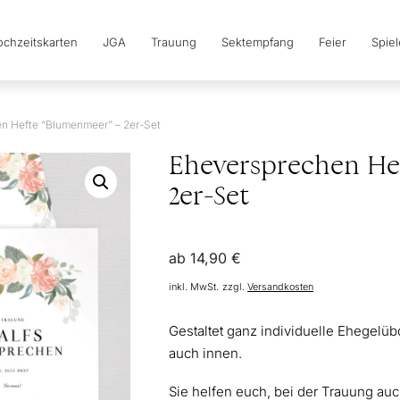
chzeitskarten
JGA
Trauung
Sektempfang
Feier
Spie
n Hefte “Blumenmeer” – 2er-Set
Eheversprechen He
2er-Set
ab
14,90
€
inkl. MwSt.
zzgl.
Versandkosten
Gestaltet ganz individuelle Ehegelü
auch innen.
Sie helfen euch, bei der Trauung au