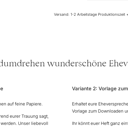
"Blumenmeer"
-
Versand:
1-2 Arbeitstage Produktionszeit 
2er-
Set
Menge
ndumdrehen wunderschöne Ehev
ge
Variante 2: Vorlage zu
en auf feine Papiere.
Erhaltet eure Eheverspreche
Vorlage zum Downloaden un
rend eurer Trauung sagt,
 werden. Unser liebevoll
Ihr könnt euer Heft ganz ei