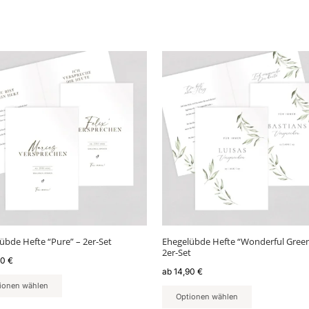
s
Dieses
kt
Produkt
weist
ere
mehrere
nten
Varianten
auf.
Die
nen
Optionen
en
können
auf
der
ktseite
Produktseite
lt
gewählt
übde Hefte “Pure” – 2er-Set
Ehegelübde Hefte “Wonderful Green
en
werden
2er-Set
90
€
ab
14,90
€
ionen wählen
Optionen wählen