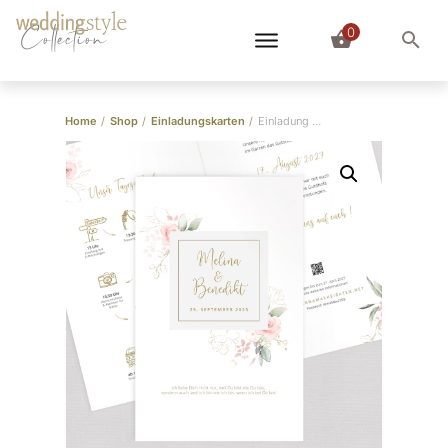
0
Collection
Home
/
Shop
/
Einladungskarten
/
Einladung Hochzeit “Modern Rose” Klappkarte