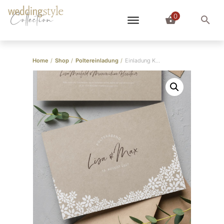
0
Collection
Home
/
Shop
/
Poltereinladung
/
Einladung Karte Polterabend “Vintage”