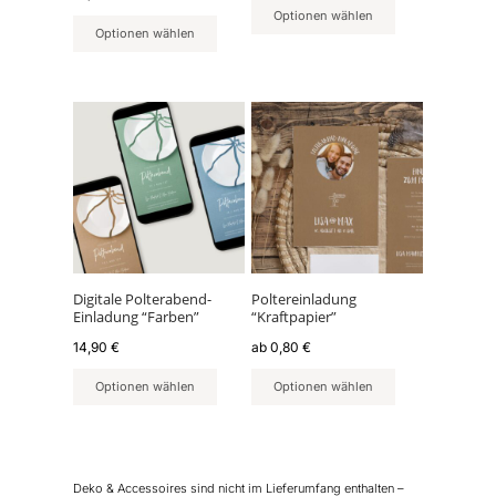
Optionen wählen
Optionen wählen
Dieses
Produkt
weist
mehrere
Varianten
auf.
Die
Optionen
können
Digitale Polterabend-
Poltereinladung
Einladung “Farben”
“Kraftpapier”
auf
der
14,90
€
ab
0,80
€
Produktseite
Optionen wählen
Optionen wählen
gewählt
werden
Deko & Accessoires sind nicht im Lieferumfang enthalten –