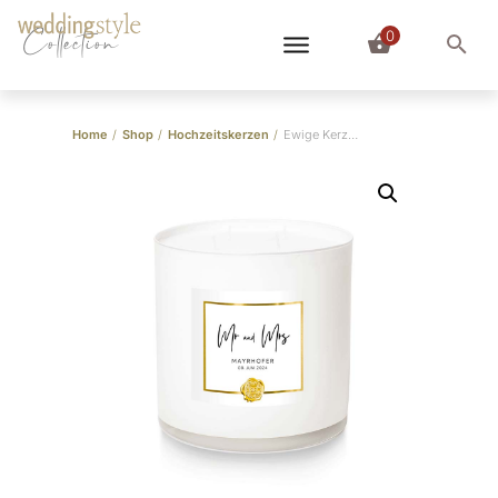
0
Collection
Home
/
Shop
/
Hochzeitskerzen
/
Ewige Kerze im Glas “Mr. & Mrs.” Gold | Personalisiert