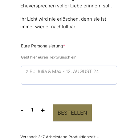
Eheversprechen voller Liebe erinnern soll.
Ihr Licht wird nie erlöschen, denn sie ist
immer wieder nachfüllbar.
(required)
Eure Personalsierung
*
Gebt hier euren Textwunsch ein:
-
+
BESTELLEN
Ewige
Kerze
im
Glas
Versand:
3-7 Arbeitstage Produktionzeit +