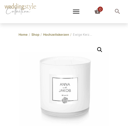
0
Collection
Home
/
Shop
/
Hochzeitskerzen
/
Ewige Kerze im Glas “pur” Silber | Personalisiert