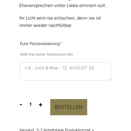
Eheversprechen voller Liebe erinnern soll.
Ihr Licht wird nie erlöschen, denn sie ist
immer wieder nachfüllbar.
(required)
Eure Personalsierung
*
Gebt hier euren Textwunsch ein:
-
+
BESTELLEN
Ewige
Kerze
im
Glas
Versand:
3-7 Arbeitstage Produktionzeit +