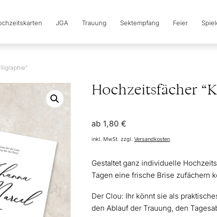
chzeitskarten
JGA
Trauung
Sektempfang
Feier
Spie
ligraphie”
Hochzeitsfächer “K
ab
1,80
€
inkl. MwSt.
zzgl.
Versandkosten
Gestaltet ganz individuelle Hochzeit
Tagen eine frische Brise zufächern 
Der Clou: Ihr könnt sie als praktisch
den Ablauf der Trauung, den Tages