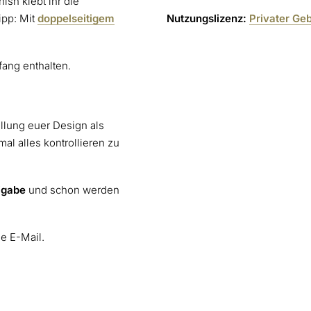
ish klebt ihr die
pp: Mit
doppelseitigem
Nutzungslizenz:
Privater Ge
fang enthalten.
ellung euer Design als
al alles kontrollieren zu
igabe
und schon werden
ne E-Mail.