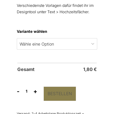
Verschiedenste Vorlagen dafür findet ihr im
Designtool unter Text > Hochzeitsfächer.
Variante wählen
Gesamt
1,80
€
-
+
BESTELLEN
Hochzeitsfächer
“Marvel”
Menge
Versand:
2-4 Arbeitstage Produktionszeit +