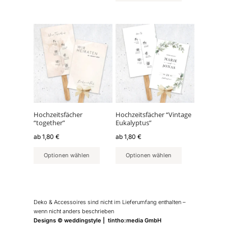
werden
werden
Dieses
Dieses
Produkt
Produkt
weist
weist
mehrere
mehrere
Varianten
Varianten
auf.
auf.
Die
Die
Optionen
Optionen
können
können
Hochzeitsfächer
Hochzeitsfächer “Vintage
“together”
Eukalyptus”
auf
auf
der
der
ab
1,80
€
ab
1,80
€
Produktseite
Produktseite
Optionen wählen
Optionen wählen
gewählt
gewählt
werden
werden
Deko & Accessoires sind nicht im Lieferumfang enthalten –
wenn nicht anders beschrieben
Designs © weddingstyle | tintho:media GmbH