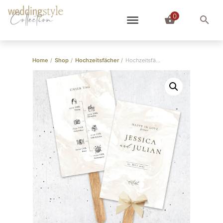
0
Collection
Home
/
Shop
/
Hochzeitsfächer
/
Hochzeitsfächer “Marvel”