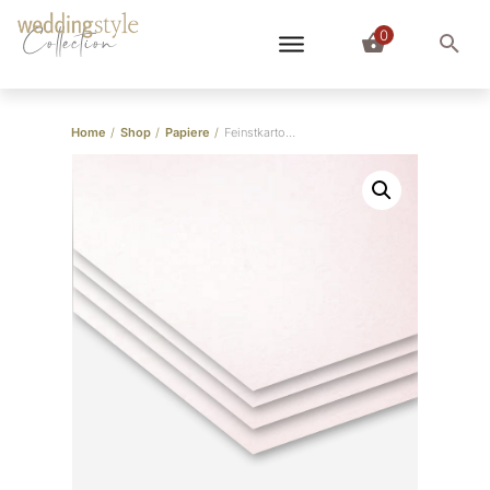
0
Collection
Home
/
Shop
/
Papiere
/
Feinstkarton Perlenglanz Rosa