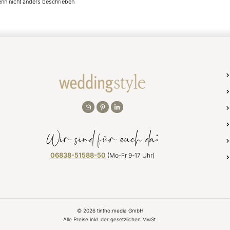
enn nicht anders beschrieben
Wir sind für euch da:
06838-51588-50
(Mo-Fr 9-17 Uhr)
©
2026
tintho:media GmbH
Alle Preise inkl. der gesetzlichen MwSt.