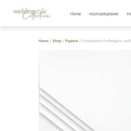
Home
Hochzeitsplaner
Ho
Collection
Home
/
Shop
/
Papiere
/
Feinstkarton Perlenglanz wei