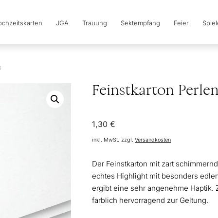
chzeitskarten
JGA
Trauung
Sektempfang
Feier
Spie
ß
Feinstkarton Perle
1,30
€
inkl. MwSt.
zzgl.
Versandkosten
Der Feinstkarton mit zart schimmernd
echtes Highlight mit besonders edlem
ergibt eine sehr angenehme Haptik. 
farblich hervorragend zur Geltung.