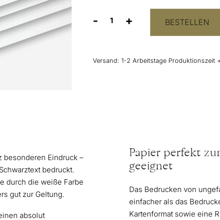
-
+
BESTELLEN
Feinstkarton
Perlenglanz
weiß
Menge
Versand:
1-2 Arbeitstage Produktionszeit 
Papier perfekt zu
nz besonderen Eindruck –
geeignet
 Schwarztext bedruckt.
te durch die weiße Farbe
Das Bedrucken von ungefal
s gut zur Geltung.
einfacher als das Bedrucke
Kartenformat sowie eine R
einen absolut