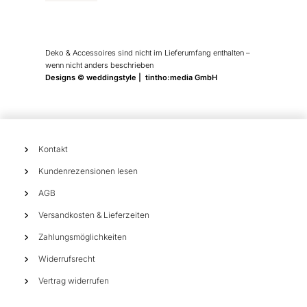
werden
werden
Deko & Accessoires sind nicht im Lieferumfang enthalten –
wenn nicht anders beschrieben
Designs © weddingstyle | tintho:media GmbH
Kontakt
Kundenrezensionen lesen
AGB
Versandkosten & Lieferzeiten
Zahlungsmöglichkeiten
Widerrufsrecht
Vertrag widerrufen