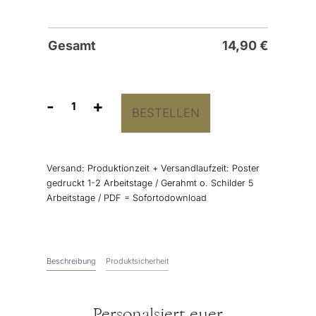
Gesamt
14,90
€
-
+
BESTELLEN
Fingerabdruck
Bild
"Floral
Kranz"
Versand:
Produktionzeit + Versandlaufzeit: Poster
Menge
gedruckt 1-2 Arbeitstage / Gerahmt o. Schilder 5
Arbeitstage / PDF = Sofortodownload
Beschreibung
Produktsicherheit
Personalsiert euer