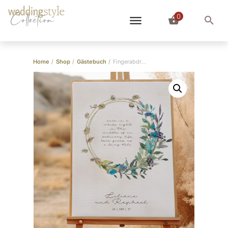
0
Collection
Home
/
Shop
/
Gästebuch
/
Fingerabdruck Bild “Floral Kranz”