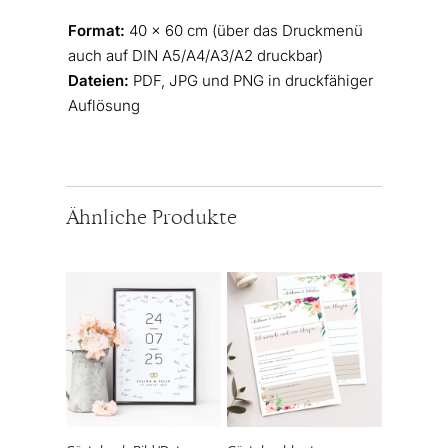
Format:
40 × 60 cm (über das Druckmenü
auch auf DIN A5/A4/A3/A2 druckbar)
Dateien:
PDF, JPG und PNG in druckfähiger
Auflösung
Ähnliche Produkte
Dieses
Dieses
Produkt
Produkt
weist
weist
mehrere
mehrere
Varianten
Varianten
auf.
auf.
Die
Die
Optionen
Optionen