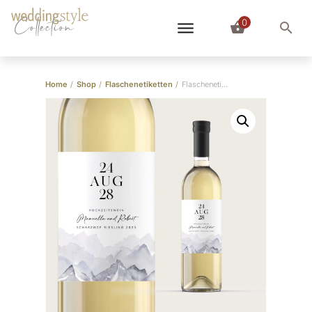
0
Collection
Home
/
Shop
/
Flaschenetiketten
/
Flaschenetiketten “Bergtour”