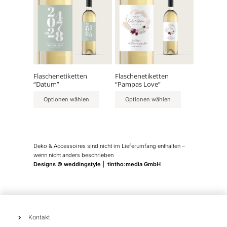
Produkt
Produkt
weist
weist
mehrere
mehrere
Varianten
Varianten
auf.
auf.
Die
Die
Optionen
Optionen
können
können
Flaschenetiketten
Flaschenetiketten
“Datum”
“Pampas Love”
auf
auf
der
der
Optionen wählen
Optionen wählen
Produktseite
Produktseite
gewählt
gewählt
werden
werden
Deko & Accessoires sind nicht im Lieferumfang enthalten –
wenn nicht anders beschrieben
Designs © weddingstyle | tintho:media GmbH
Kontakt