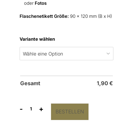
oder
Fotos
Flaschenetikett Größe:
90 x 120 mm (B x H)
Variante wählen
Gesamt
1,90
€
-
+
BESTELLEN
Flaschenetiketten
“Verlobung”
Menge