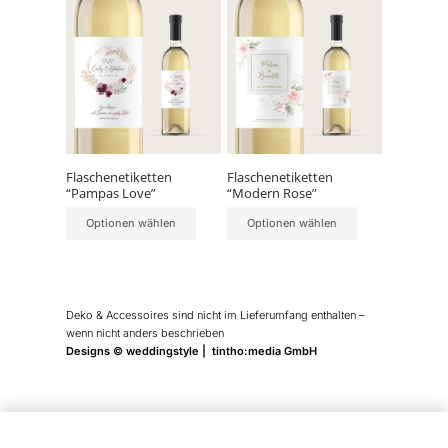
Dieses
Dieses
Produkt
Produkt
weist
weist
mehrere
mehrere
Varianten
Varianten
auf.
auf.
Die
Die
Optionen
Optionen
können
können
Flaschenetiketten
Flaschenetiketten
“Pampas Love”
“Modern Rose”
auf
auf
der
der
Optionen wählen
Optionen wählen
Produktseite
Produktseite
gewählt
gewählt
werden
werden
Deko & Accessoires sind nicht im Lieferumfang enthalten –
wenn nicht anders beschrieben
Designs © weddingstyle | tintho:media GmbH