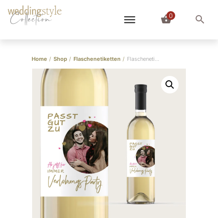
0
Collection
Home
/
Shop
/
Flaschenetiketten
/
Flaschenetiketten “Verlobung”