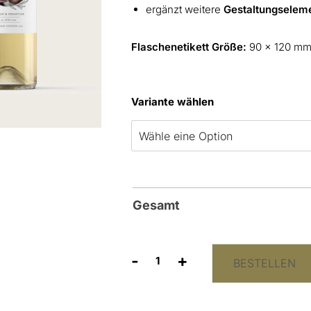
ergänzt weitere
Gestaltungselem
Flaschenetikett Größe:
90 x 120 mm 
Variante wählen
Gesamt
-
+
BESTELLEN
Flaschenetiketten
“Zweig”
Menge