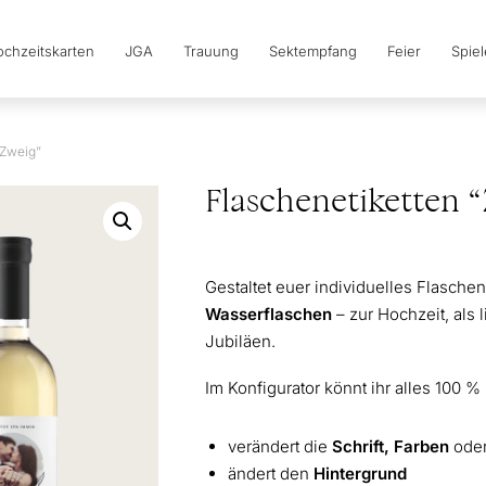
chzeitskarten
JGA
Trauung
Sektempfang
Feier
Spie
“Zweig”
Flaschenetiketten 
Gestaltet euer individuelles Flaschen
Wasserflaschen
– zur Hochzeit, als 
Jubiläen.
Im Konfigurator könnt ihr alles 100 % 
verändert die
Schrift, Farben
ode
ändert den
Hintergrund