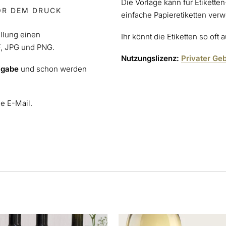
Die Vorlage kann für Etikette
OR DEM DRUCK
einfache Papieretiketten ver
ellung einen
Ihr könnt die Etiketten so oft
F, JPG und PNG.
Nutzungslizenz:
Privater Ge
igabe
und schon werden
ne E-Mail.
s
Dieses