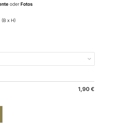
ente
oder
Fotos
(B x H)
1,90
€