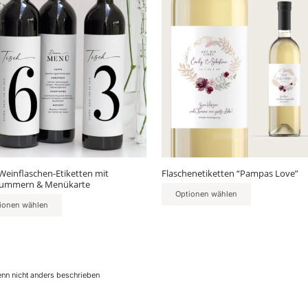
kt
Produkt
weist
ere
mehrere
nten
Varianten
auf.
Die
nen
Optionen
en
können
auf
der
ktseite
Produktseite
lt
gewählt
Weinflaschen-Etiketten mit
Flaschenetiketten “Pampas Love”
en
werden
nummern & Menükarte
Optionen wählen
ionen wählen
enn nicht anders beschrieben