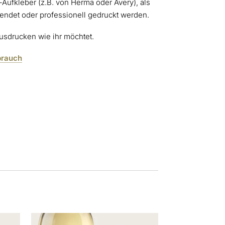
n-Aufkleber (z.B. von Herma oder Avery), als
wendet oder professionell gedruckt werden.
 ausdrucken wie ihr möchtet.
brauch
Dieses