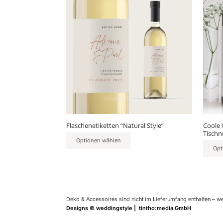
Produkt
Produ
weist
weist
mehrere
mehr
Varianten
Varia
auf.
auf.
Die
Die
Optionen
Optio
können
könn
auf
auf
der
der
Produktseite
Produ
gewählt
gewäh
Flaschenetiketten “Natural Style”
Coole 
werden
werd
Tisch
Optionen wählen
Opt
Deko & Accessoires sind nicht im Lieferumfang enthalten – w
Designs © weddingstyle | tintho:media GmbH