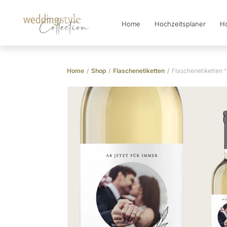
Home
Hochzeitsplaner
Ho
Collection
Home
/
Shop
/
Flaschenetiketten
/
Flaschenetiketten 