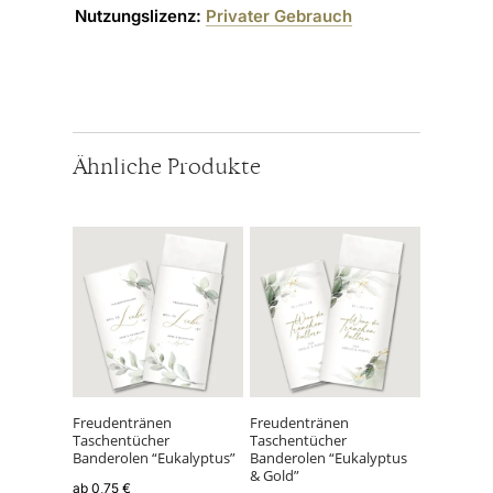
Nutzungslizenz:
Privater Gebrauch
Ähnliche Produkte
Dieses
Dieses
Produkt
Produkt
weist
weist
mehrere
mehrere
Varianten
Varianten
auf.
auf.
Die
Die
Optionen
Optionen
können
können
Freudentränen
Freudentränen
Taschentücher
Taschentücher
auf
auf
Banderolen “Eukalyptus”
Banderolen “Eukalyptus
der
der
& Gold”
ab
0,75
€
Produktseite
Produktseite