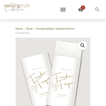
0
Collection
Home
/
Shop
/
Freudentränen Taschentücher
/
Freudentränen Taschentücher Banderolen “Herz”