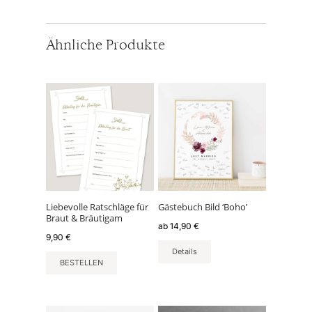
Ähnliche Produkte
Dieses
Produkt
weist
mehrere
Varianten
auf.
Die
Optionen
können
Liebevolle Ratschläge für
Gästebuch Bild ‘Boho’
Braut & Bräutigam
auf
ab
14,90
€
der
9,90
€
Produktseite
Details
BESTELLEN
gewählt
werden