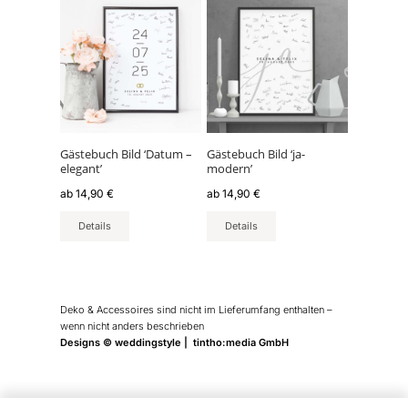
Dieses
Dieses
Produkt
Produkt
weist
weist
mehrere
mehrere
Varianten
Varianten
auf.
auf.
Die
Die
Optionen
Optionen
können
können
Gästebuch Bild ‘Datum –
Gästebuch Bild ‘ja-
elegant’
modern’
auf
auf
der
der
ab
14,90
€
ab
14,90
€
Produktseite
Produktseite
Details
Details
gewählt
gewählt
werden
werden
Deko & Accessoires sind nicht im Lieferumfang enthalten –
wenn nicht anders beschrieben
Designs © weddingstyle | tintho:media GmbH