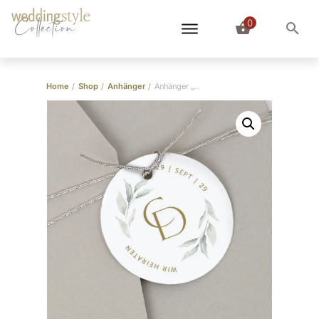
0
Collection
Home
/
Shop
/
Anhänger
/
Anhänger „Eukalyptuskranz”