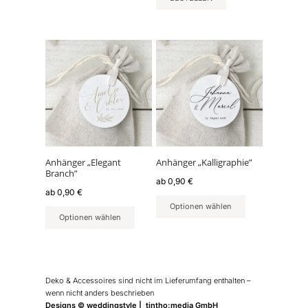
werden
Dieses
Dieses
Produkt
Produkt
weist
weist
mehrere
mehrere
Varianten
Varianten
auf.
auf.
Die
Die
Optionen
Optionen
können
können
Anhänger „Elegant
Anhänger „Kalligraphie”
Branch”
auf
auf
ab
0,90
€
der
der
ab
0,90
€
Produktseite
Produktseite
Optionen wählen
Optionen wählen
gewählt
gewählt
werden
werden
Deko & Accessoires sind nicht im Lieferumfang enthalten –
wenn nicht anders beschrieben
Designs © weddingstyle | tintho:media GmbH