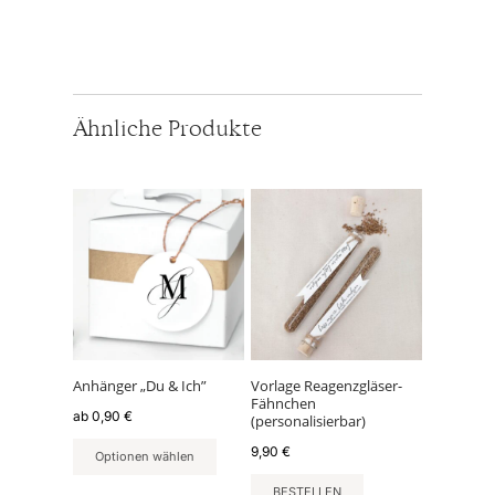
Ähnliche Produkte
Dieses
Produkt
weist
mehrere
Varianten
auf.
Die
Optionen
können
Anhänger „Du & Ich”
Vorlage Reagenzgläser-
Fähnchen
auf
ab
0,90
€
(personalisierbar)
der
9,90
€
Produktseite
Optionen wählen
gewählt
BESTELLEN