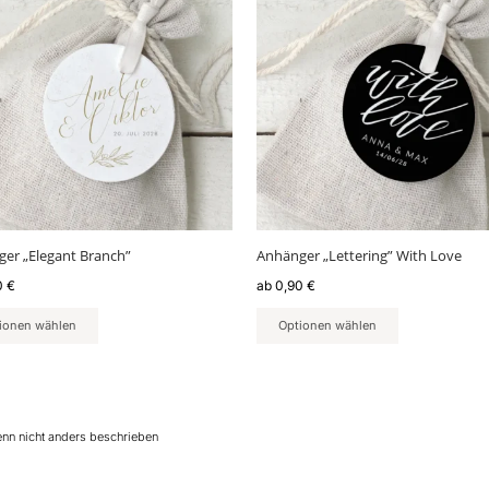
weist
ere
mehrere
nten
Varianten
auf.
Die
nen
Optionen
en
können
auf
der
ktseite
Produktseite
lt
gewählt
er „Elegant Branch”
Anhänger „Lettering” With Love
en
werden
0
€
ab
0,90
€
ionen wählen
Optionen wählen
enn nicht anders beschrieben