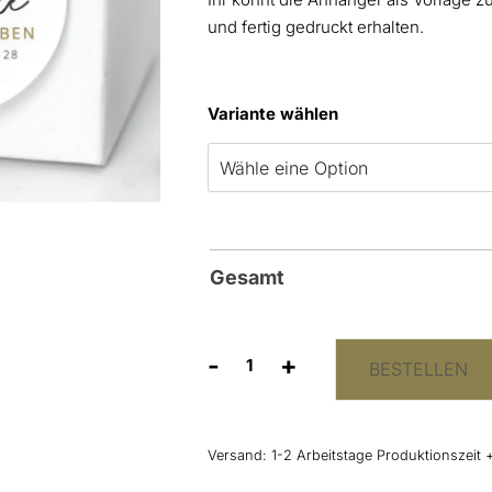
und fertig gedruckt erhalten.
Variante wählen
Gesamt
-
+
BESTELLEN
Anhänger
„Danke
von
Herzen”
Versand:
1-2 Arbeitstage Produktionszeit 
Menge