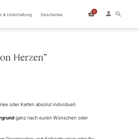
0
le & Unterhaltung
Geschenke
on Herzen”
ke oder Karten absolut individuell:
ergrund
ganz nach euren Wünschen oder
zum Downloaden und Selberdrucken oder fix