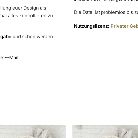
ellung euer Design als
Die Datei ist problemlos bis 
al alles kontrollieren zu
Nutzungslizenz:
Privater Ge
igabe
und schon werden
ne E-Mail.
s
Dieses
kt
Produkt