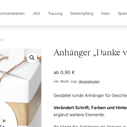
chzeitskarten
JGA
Trauung
Sektempfang
Feier
Spie
en”
Anhänger „Danke v
ab
0,90
€
inkl. MwSt.
zzgl.
Versandkosten
Gestaltet runde Anhänger für Geschen
Verändert Schrift, Farben und Hint
ergänzt weitere Elemente.
Ihr könnt die Anhänger als Vorlage 