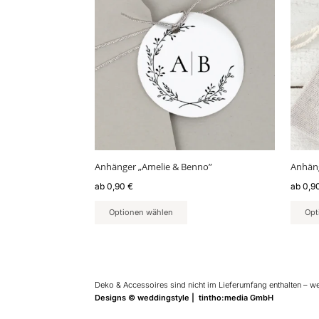
weist
weist
mehrere
mehr
Varianten
Varia
auf.
auf.
Die
Die
Optionen
Optio
können
könn
auf
auf
der
der
Produktseite
Produ
gewählt
gewäh
Anhänger „Amelie & Benno”
Anhäng
werden
werd
ab
0,90
€
ab
0,9
Optionen wählen
Opt
Deko & Accessoires sind nicht im Lieferumfang enthalten – w
Designs © weddingstyle | tintho:media GmbH