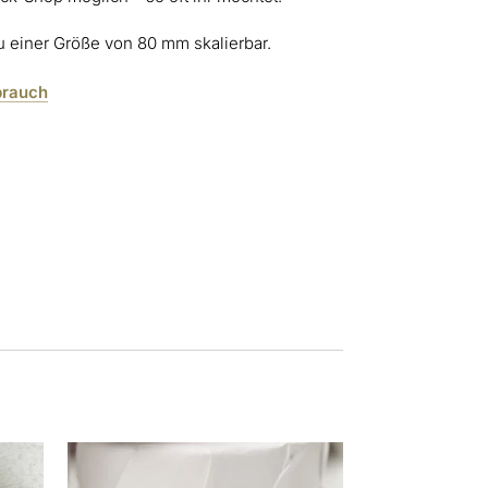
zu einer Größe von 80 mm skalierbar.
brauch
Dieses
Produkt