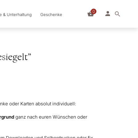
0
le & Unterhaltung
Geschenke
siegelt”
ke oder Karten absolut individuell:
ergrund
ganz nach euren Wünschen oder
zum Downloaden und Selberdrucken oder fix