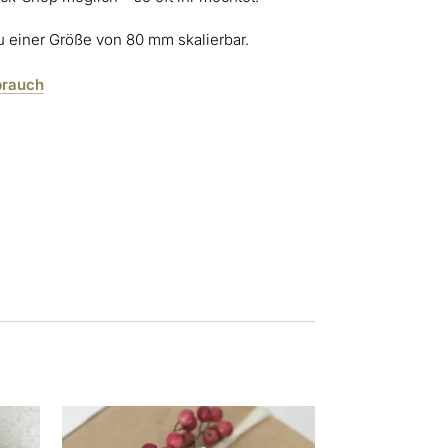
zu einer Größe von 80 mm skalierbar.
brauch
Dieses
Produkt