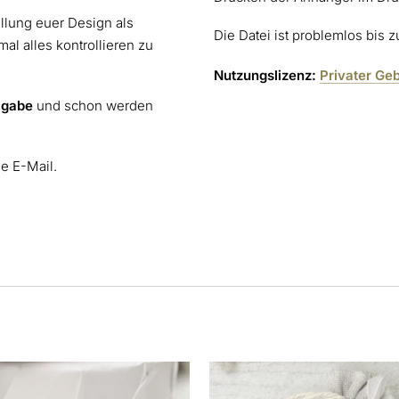
ellung euer Design als
Die Datei ist problemlos bis 
al alles kontrollieren zu
Nutzungslizenz:
Privater Ge
igabe
und schon werden
ne E-Mail.
s
Dieses
kt
Produkt