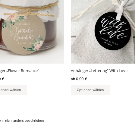
weist
ere
mehrere
nten
Varianten
auf.
Die
nen
Optionen
en
können
auf
der
ktseite
Produktseite
lt
gewählt
ger „Flower Romance”
Anhänger „Lettering” With Love
en
werden
0
€
ab
0,90
€
ionen wählen
Optionen wählen
enn nicht anders beschrieben