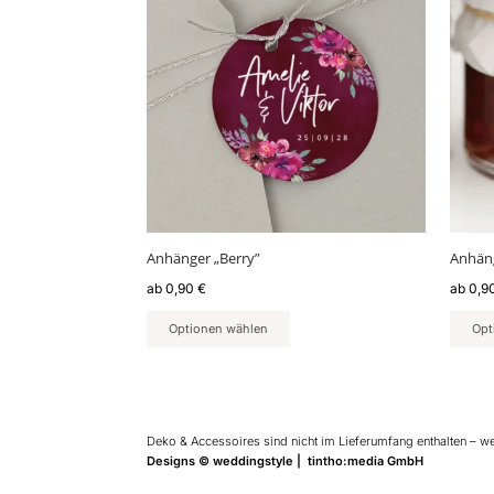
weist
weist
mehrere
mehr
Varianten
Varia
auf.
auf.
Die
Die
Optionen
Optio
können
könn
auf
auf
der
der
Produktseite
Produ
gewählt
gewäh
Anhänger „Berry”
Anhän
werden
werd
ab
0,90
€
ab
0,9
Optionen wählen
Opt
Deko & Accessoires sind nicht im Lieferumfang enthalten – w
Designs © weddingstyle | tintho:media GmbH