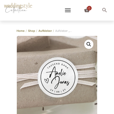
0
Collection
Home
/
Shop
/
Aufkleber
/
Aufkleber „Siegel”