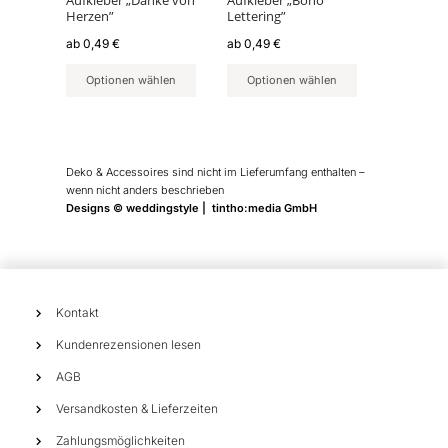
Aufkleber „Danke von
Aufkleber „Boho
Herzen”
Lettering”
auf
auf
der
der
ab
0,49
€
ab
0,49
€
Produktseite
Produktseite
Optionen wählen
Optionen wählen
gewählt
gewählt
werden
werden
Deko & Accessoires sind nicht im Lieferumfang enthalten –
wenn nicht anders beschrieben
Designs © weddingstyle | tintho:media GmbH
Kontakt
Kundenrezensionen lesen
AGB
Versandkosten & Lieferzeiten
Zahlungsmöglichkeiten