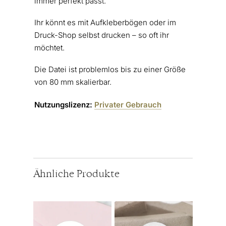
immer perfekt passt.
Ihr könnt es mit Aufkleberbögen oder im
Druck-Shop selbst drucken – so oft ihr
möchtet.
Die Datei ist problemlos bis zu einer Größe
von 80 mm skalierbar.
Nutzungslizenz:
Privater Gebrauch
Ähnliche Produkte
Dieses
Dieses
Produkt
Produkt