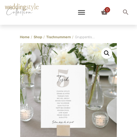
0
Collection
Home
/
Shop
/
Tischnummern
/
Gruppentischkarten Bold Letters