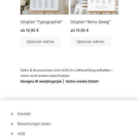
auf.
auf.
Die
Die
Optionen
Optionen
können
können
Sitzplan “Typographie”
Sitzplan “Boho Zweig”
auf
auf
ab
14,90
€
ab
14,90
€
der
der
Produktseite
Produktseite
Optionen wählen
Optionen wählen
gewählt
gewählt
werden
werden
Deko & Accessoires sind nicht im Lieferumfang enthalten –
wenn nicht anders beschrieben
Designs © weddingstyle | tintho:media GmbH
Kontakt
Bewertungen lesen
AGB