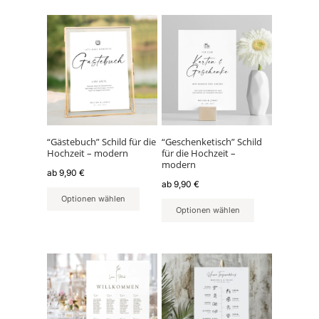
Dieses
Dieses
Produkt
Produkt
weist
weist
mehrere
mehrere
Varianten
Varianten
auf.
auf.
Die
Die
Optionen
Optionen
können
können
“Gästebuch” Schild für die
“Geschenketisch” Schild
Hochzeit – modern
für die Hochzeit –
auf
auf
modern
der
der
ab
9,90
€
ab
9,90
€
Produktseite
Produktseite
Optionen wählen
gewählt
gewählt
Optionen wählen
werden
werden
Dieses
Dieses
Produkt
Produkt
weist
weist
mehrere
mehrere