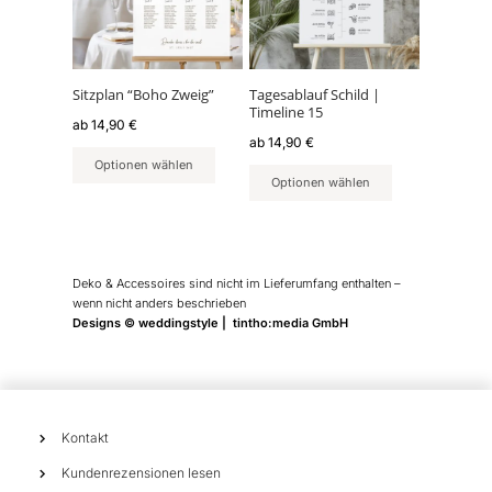
Varianten
Varianten
auf.
auf.
Die
Die
Optionen
Optionen
können
können
Sitzplan “Boho Zweig”
Tagesablauf Schild |
Timeline 15
auf
auf
ab
14,90
€
der
der
ab
14,90
€
Produktseite
Produktseite
Optionen wählen
Optionen wählen
gewählt
gewählt
werden
werden
Deko & Accessoires sind nicht im Lieferumfang enthalten –
wenn nicht anders beschrieben
Designs © weddingstyle | tintho:media GmbH
Kontakt
Kundenrezensionen lesen