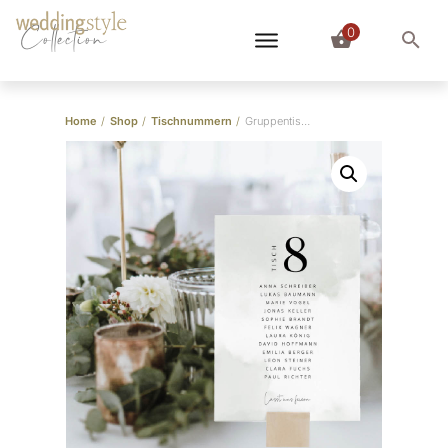
0
Collection
Home
/
Shop
/
Tischnummern
/
Gruppentischkarten Dusty Green