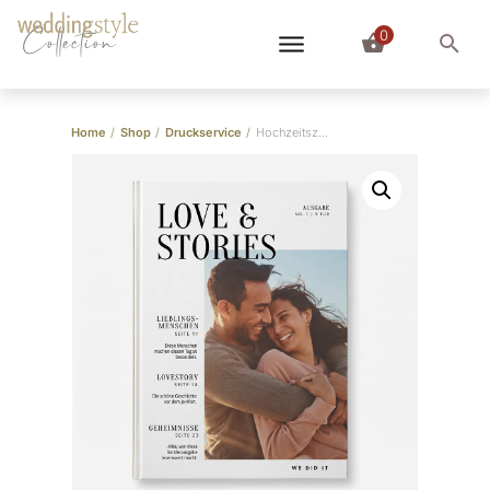
0
Collection
Home
/
Shop
/
Druckservice
/
Hochzeitszeitung als Hardcover Buch drucken