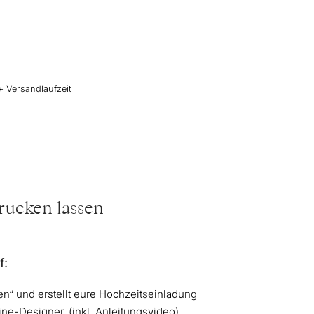
+ Versandlaufzeit
drucken lassen
f:
lten“ und erstellt eure Hochzeitseinladung
ine-Designer. (inkl. Anleitungsvideo)