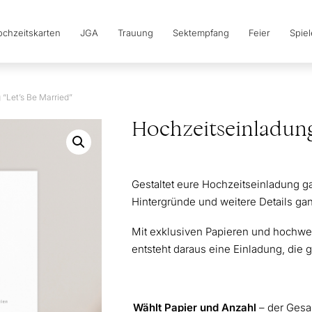
chzeitskarten
JGA
Trauung
Sektempfang
Feier
Spie
“Let’s Be Married”
Hochzeitseinladung
Gestaltet eure Hochzeitseinladung ga
Hintergründe und weitere Details g
Mit exklusiven Papieren und hochwer
entsteht daraus eine Einladung, die 
Wählt Papier und Anzahl
– der Gesa