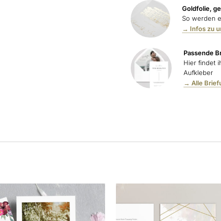
Goldfolie, g
So werden e
→ Infos zu 
Passende Br
Hier findet 
Aufkleber
→ Alle Brie