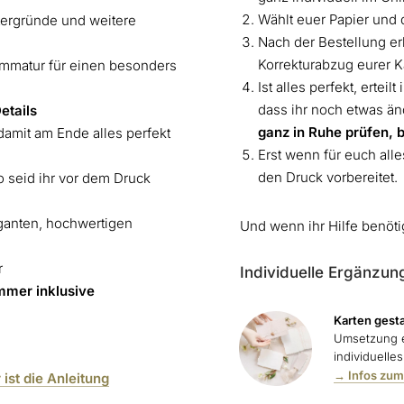
Wählt euer Papier und
ntergründe und weitere
Nach der Bestellung erh
Korrekturabzug eurer K
ammatur für einen besonders
Ist alles perfekt, erteil
dass ihr noch etwas ä
etails
ganz in Ruhe prüfen, 
damit am Ende alles perfekt
Erst wenn für euch alles
den Druck vorbereitet.
o seid ihr vor dem Druck
ganten, hochwertigen
Und wenn ihr Hilfe benöti
r
Individuelle Ergänzun
mmer inklusive
Karten gesta
Umsetzung e
individuelle
→ Infos zum
r ist die Anleitung