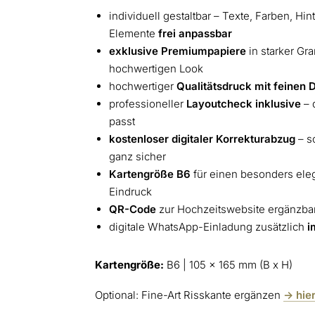
individuell gestaltbar – Texte, Farben, Hi
Elemente
frei anpassbar
exklusive Premiumpapiere
in starker Gr
hochwertigen Look
hochwertiger
Qualitätsdruck mit feinen D
professioneller
Layoutcheck inklusive
– 
passt
kostenloser digitaler Korrekturabzug
– s
ganz sicher
Kartengröße B6
für einen besonders ele
Eindruck
QR-Code
zur Hochzeitswebsite ergänzba
digitale WhatsApp-Einladung zusätzlich
i
Kartengröße:
B6 | 105 x 165 mm (B x H)
Optional: Fine-Art Risskante ergänzen
-> hie