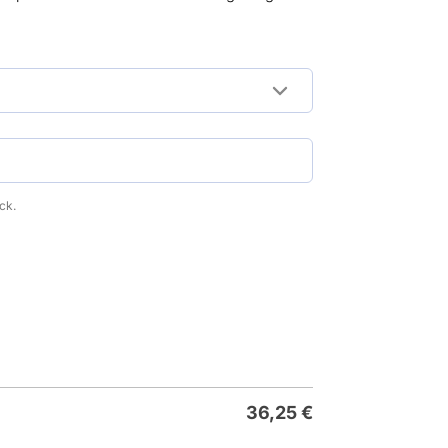
ck.
36,25
€