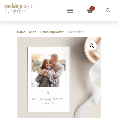
0
Collection
Home
/
Shop
/
Einladungskarten
/
Hochzeitseinladung “Just Love”