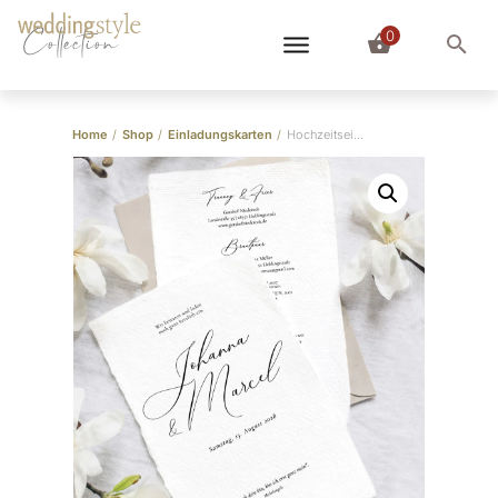
0
Collection
Home
/
Shop
/
Einladungskarten
/
Hochzeitseinladung “Kalligraphie”