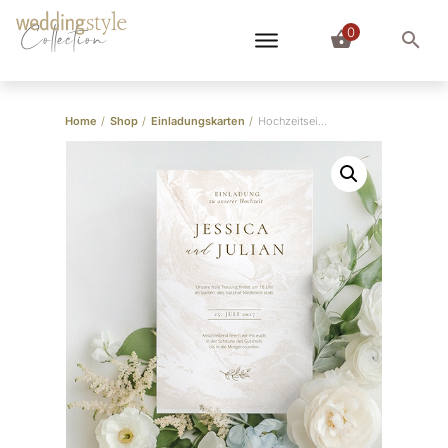
0
Collection
Home
/
Shop
/
Einladungskarten
/
Hochzeitseinladung “Marvel”