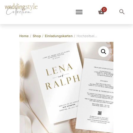
0
Collection
Home
/
Shop
/
Einladungskarten
/
Hochzeitseinladung “Modern Love”