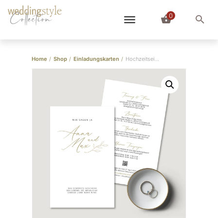
0
Collection
Home
/
Shop
/
Einladungskarten
/
Hochzeitseinladung “Romance”