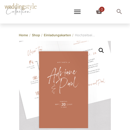
0
Collection
Home
/
Shop
/
Einladungskarten
/
Hochzeitseinladung “Burnt Orange” Klappkarte