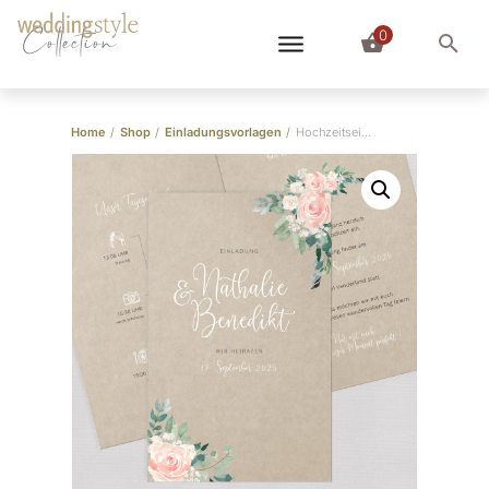
0
Collection
Home
/
Shop
/
Einladungsvorlagen
/
Hochzeitseinladung Vorlage “Flower Romance”