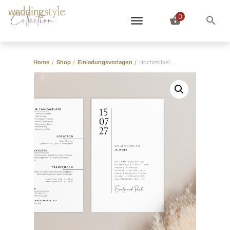
0
Collection
Home
/
Shop
/
Einladungsvorlagen
/
Hochzeitseinladung Vorlage “Let’s Be Married”