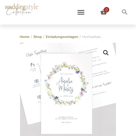
0
Collection
Home
/
Shop
/
Einladungsvorlagen
/
Hochzeitseinladung Vorlage “Spring Flower”