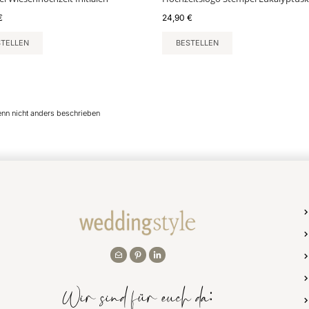
€
24,90
€
STELLEN
BESTELLEN
enn nicht anders beschrieben
Wir sind für euch da: