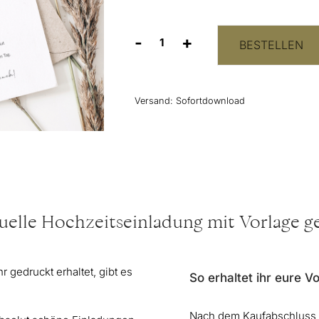
-
+
BESTELLEN
Hochzeitseinladung
Vorlage
“Unser
Tag”
Versand:
Sofortdownload
Menge
uelle Hochzeitseinladung mit Vorlage g
 gedruckt erhaltet, gibt es
So erhaltet ihr eure V
Nach dem Kaufabschluss e