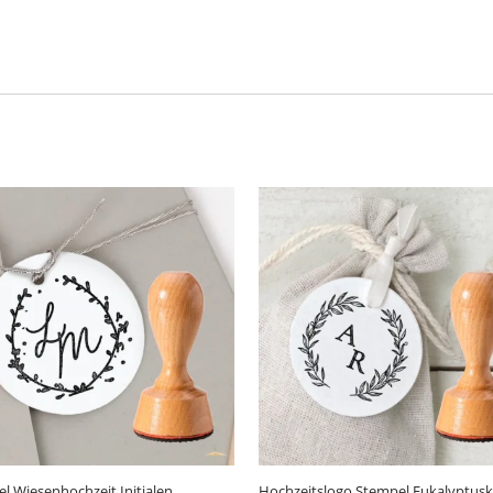
l Wiesenhochzeit Initialen
Hochzeitslogo Stempel Eukalyptusk