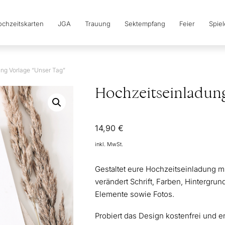
chzeitskarten
JGA
Trauung
Sektempfang
Feier
Spie
ng Vorlage “Unser Tag”
Hochzeitseinladung
14,90
€
inkl. MwSt.
Gestaltet eure Hochzeitseinladung mi
verändert Schrift, Farben, Hintergrund
Elemente sowie Fotos.
Probiert das Design kostenfrei und e