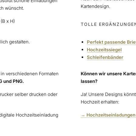
 absolut schöne Einladungen
Kartendesign.
uch wünscht.
(B x H)
TOLLE ERGÄNZUNGE
lich gestalten.
Perfekt passende Bri
Hochzeitssiegel
Schleifenbänder
e in verschiedenen Formaten
Können wir unsere Kart
G und PNG.
lassen?
rucker selber drucken oder
Ja! Unsere Designs könnt 
Hochzeit erhalten:
 digitale Hochzeitseinladung
→ Hochzeitseinladungen