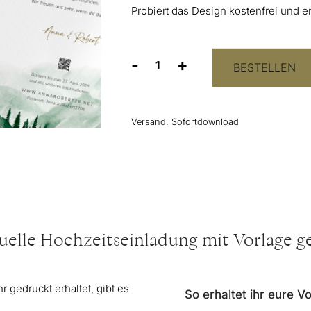
Probiert das Design kostenfrei und e
-
+
BESTELLEN
Hochzeitseinladung
Vorlage
“Wald
&
Versand:
Sofortdownload
Berge”
Menge
uelle Hochzeitseinladung mit Vorlage g
 gedruckt erhaltet, gibt es
So erhaltet ihr eure V