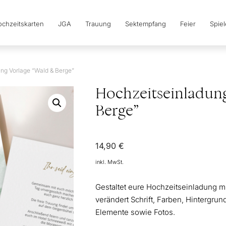
chzeitskarten
JGA
Trauung
Sektempfang
Feier
Spie
ng Vorlage “Wald & Berge”
Hochzeitseinladun
Berge”
14,90
€
inkl. MwSt.
Gestaltet eure Hochzeitseinladung mi
verändert Schrift, Farben, Hintergrund
Elemente sowie Fotos.