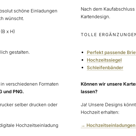
Nach dem Kaufabschluss e
 absolut schöne Einladungen
Kartendesign.
uch wünscht.
(B x H)
TOLLE ERGÄNZUNGE
lich gestalten.
Perfekt passende Bri
Hochzeitssiegel
Schleifenbänder
e in verschiedenen Formaten
Können wir unsere Kart
G und PNG.
lassen?
rucker selber drucken oder
Ja! Unsere Designs könnt 
Hochzeit erhalten:
 digitale Hochzeitseinladung
→ Hochzeitseinladungen