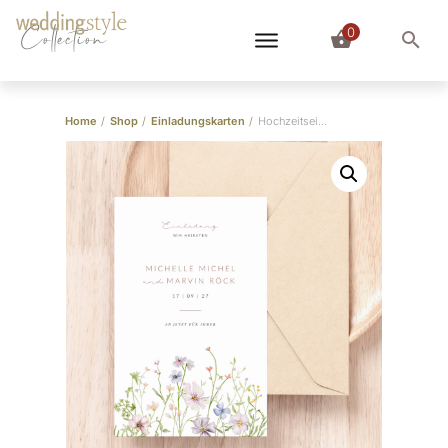
0
Collection
Home
/
Shop
/
Einladungskarten
/
Hochzeitseinladung “Wiesenblumen”