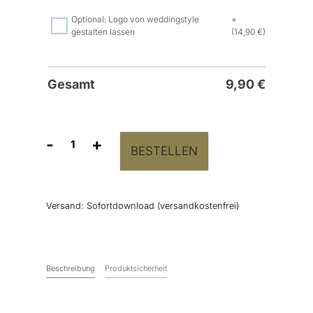
Optional: Logo von weddingstyle
+
gestalten lassen
(14,90 €)
Gesamt
9,90
€
-
+
BESTELLEN
Hochzeitslogo
"Kathi
&
Bruno"
Versand:
Sofortdownload (versandkostenfrei)
Menge
Beschreibung
Produktsicherheit