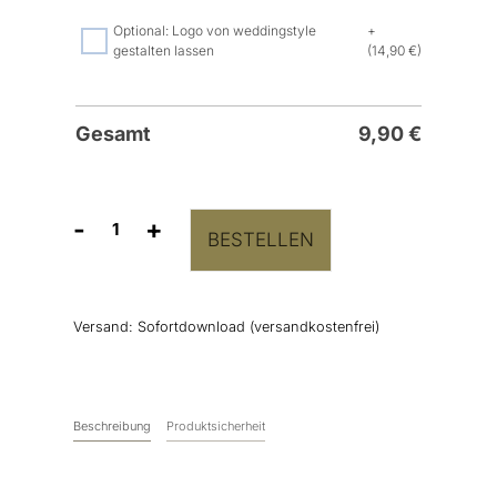
Optional: Logo von weddingstyle
+
gestalten lassen
(14,90 €)
Gesamt
9,90
€
-
+
BESTELLEN
Hochzeitslogo
"Amelie
&
Bennie"
Versand:
Sofortdownload (versandkostenfrei)
Menge
Beschreibung
Produktsicherheit