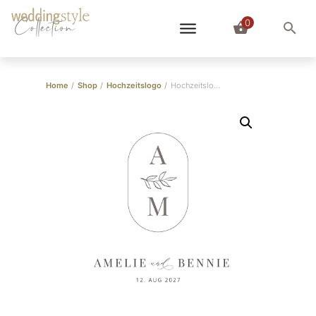
0
Collection
Home
/
Shop
/
Hochzeitslogo
/
Hochzeitslogo “Amelie & Bennie”