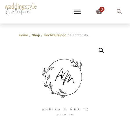
0
Collection
Home
/
Shop
/
Hochzeitslogo
/
Hochzeitslogo “Annika und Moritz”