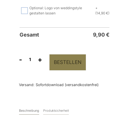
Optional: Logo von weddingstyle
+
gestalten lassen
(14,90 €)
Gesamt
9,90
€
-
+
BESTELLEN
Hochzeitslogo
"Annika
und
Moritz"
Versand:
Sofortdownload (versandkostenfrei)
Menge
Beschreibung
Produktsicherheit