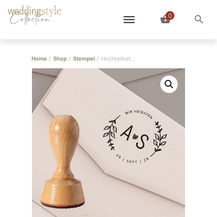
0
Collection
Home
/
Shop
/
Stempel
/
Hochzeitsstempel Herz romantisch