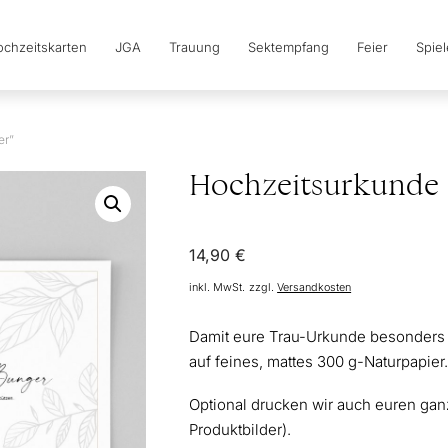
chzeitskarten
JGA
Trauung
Sektempfang
Feier
Spie
er”
Hochzeitsurkunde “
14,90
€
inkl. MwSt.
zzgl.
Versandkosten
Damit eure Trau-Urkunde besonders 
auf feines, mattes 300 g-Naturpapier
Optional drucken wir auch euren ganz
Produktbilder).