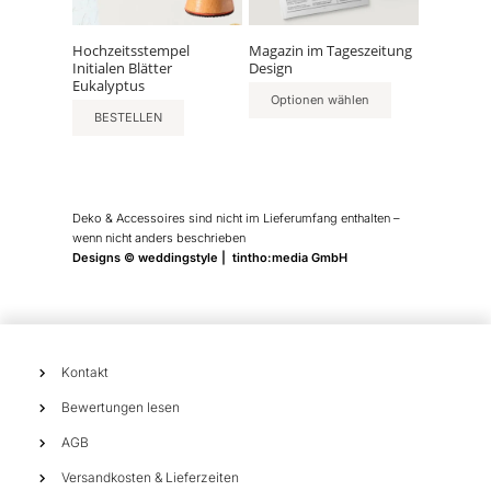
Die
Optionen
können
Hochzeitsstempel
Magazin im Tageszeitung
Initialen Blätter
Design
auf
Eukalyptus
der
Optionen wählen
Produktseite
BESTELLEN
gewählt
werden
Deko & Accessoires sind nicht im Lieferumfang enthalten –
wenn nicht anders beschrieben
Designs © weddingstyle | tintho:media GmbH
Kontakt
Bewertungen lesen
AGB
Versandkosten & Lieferzeiten