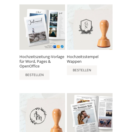
Hochzeitszeitung-Vorlage
Hochzeitsstempel
für Word, Pages &
Wappen
OpenOffice
BESTELLEN
BESTELLEN
Dieses
Produkt
weist
mehrere
Varianten
auf.