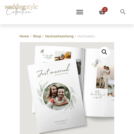
0
Collection
Home
/
Shop
/
Hochzeitszeitung
/
Hochzeitszeitung Design “Eukalyptus”