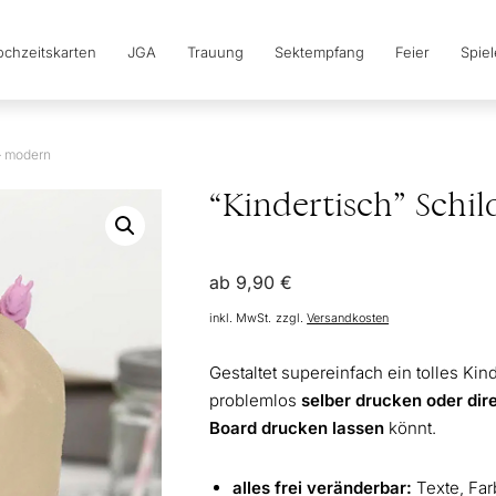
chzeitskarten
JGA
Trauung
Sektempfang
Feier
Spie
 – modern
“Kindertisch” Schi
ab
9,90
€
inkl. MwSt.
zzgl.
Versandkosten
Gestaltet supereinfach ein tolles Kind
problemlos
selber drucken oder dire
Board drucken lassen
könnt.
alles frei veränderbar:
Texte, Far