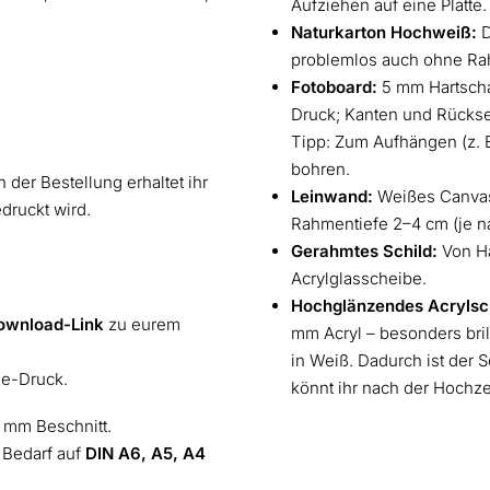
Aufziehen auf eine Platte.
Naturkarton Hochweiß:
D
problemlos auch ohne Ra
Fotoboard:
5 mm Hartschaum
Druck; Kanten und Rückse
Tipp: Zum Aufhängen (z. B
bohren.
 der Bestellung erhaltet ihr
Leinwand:
Weißes Canvas
edruckt wird.
Rahmentiefe 2–4 cm (je n
Gerahmtes Schild:
Von Ha
Acrylglasscheibe.
Hochglänzendes Acrylsch
ownload-Link
zu eurem
mm Acryl – besonders bril
in Weiß. Dadurch ist der S
ne-Druck.
könnt ihr nach der Hochze
 mm Beschnitt.
 Bedarf auf
DIN A6, A5, A4