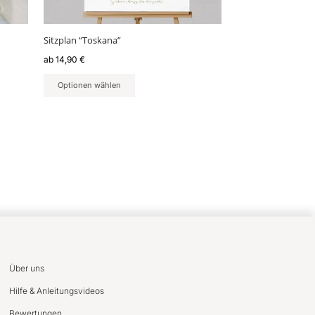
der
Produktseite
gewählt
Sitzplan “Toskana”
werden
ab
14,90
€
Optionen wählen
Über uns
Hilfe & Anleitungsvideos
Bewertungen