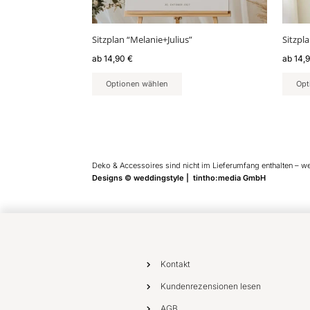
der
der
Produktseite
Produ
gewählt
gewäh
Sitzplan “Melanie+Julius”
Sitzpl
werden
werd
ab
14,90
€
ab
14,
Optionen wählen
Opt
Deko & Accessoires sind nicht im Lieferumfang enthalten – w
Designs © weddingstyle | tintho:media GmbH
Kontakt
Kundenrezensionen lesen
AGB