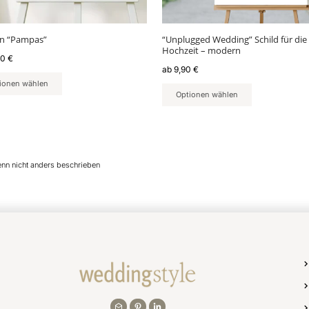
der
ktseite
Produktseite
lt
gewählt
an “Pampas”
“Unplugged Wedding” Schild für die
en
werden
Hochzeit – modern
90
€
ab
9,90
€
ionen wählen
Optionen wählen
enn nicht anders beschrieben