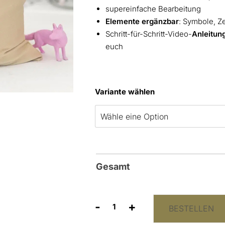
supereinfache Bearbeitung
Elemente ergänzbar
: Symbole, Z
Schritt-für-Schritt-Video-
Anleitun
euch
Variante wählen
Gesamt
-
+
BESTELLEN
"Kindertisch"
Schild