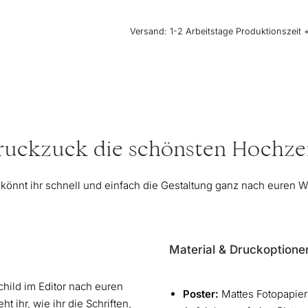
-
modern
Versand:
1-2 Arbeitstage Produktionszeit 
Menge
 ruckzuck die schönsten Hochzei
 könnt ihr schnell und einfach die Gestaltung ganz nach euren
Material & Druckoptione
hild im Editor nach euren
Poster:
Mattes Fotopapier
ht ihr, wie ihr die Schriften,