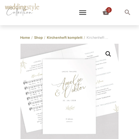
0
Collection
Home
/
Shop
/
Kirchenheft komplett
/
Kirchenheft “Elegant Branch”