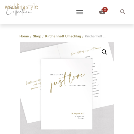
0
Collection
Home
/
Shop
/
Kirchenheft Umschlag
/
Kirchenheft Umschlag “Boho Lettering”