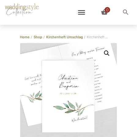
0
Collection
Home
/
Shop
/
Kirchenheft Umschlag
/
Kirchenheft Umschlag “Branch”