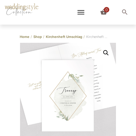
0
Collection
Home
/
Shop
/
Kirchenheft Umschlag
/
Kirchenheft Umschlag “Greenery”