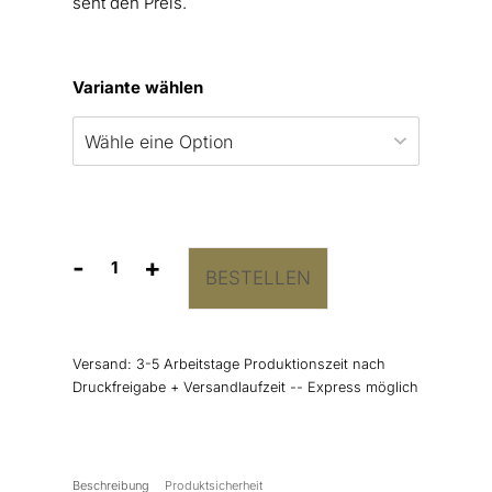
seht den Preis.
Variante wählen
-
+
BESTELLEN
Kirchenheft
Umschlag
“Ja”
Menge
Versand:
3-5 Arbeitstage Produktionszeit nach
Druckfreigabe + Versandlaufzeit -- Express möglich
Beschreibung
Produktsicherheit