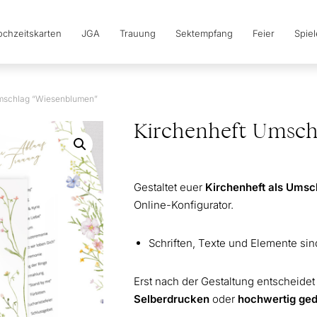
chzeitskarten
JGA
Trauung
Sektempfang
Feier
Spie
mschlag “Wiesenblumen”
Kirchenheft Umsch
Gestaltet euer
Kirchenheft als Umsc
Online-Konfigurator.
Schriften, Texte und Elemente si
Erst nach der Gestaltung entscheidet i
Selberdrucken
oder
hochwertig ge