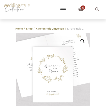
0
Collection
Home
/
Shop
/
Kirchenheft Umschlag
/
Kirchenheft Umschlag “Wild Flowers”