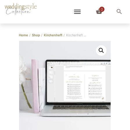
0
Collection
Home
/
Shop
/
Kirchenheft
/
Kirchenheft KATHOLISCH: Word, Pages, Open Office